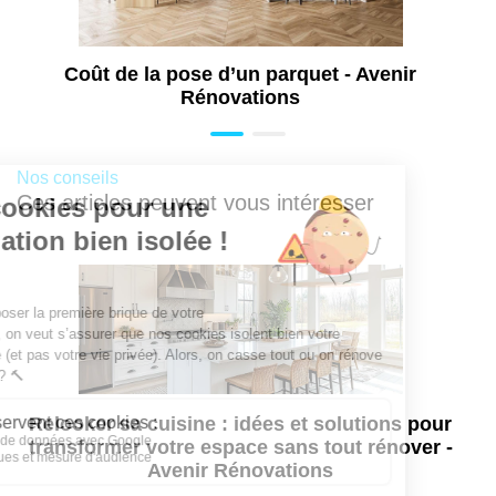
Aménagement extérieur à Liège
Construction de terrasse à Liège
Isolation de grenier à Liège
Coût de la pose d’un parquet - Avenir
Rénovations
Aménagement intérieur à Liège
Rénovation de toiture à Liège
Rénovation extérieure à Liège
Nos conseils
Ces articles peuvent vous intéresser
Surélévation de maison à Liège
Aménagement de salle de bains PMR à
Liège
Relooker sa cuisine : idées et solutions pour
transformer votre espace sans tout rénover -
Avenir Rénovations