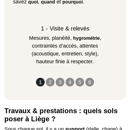
savez
,
et
.
quoi
quand
pourquoi
1 - Visite & relevés
Mesures, planéité,
,
hygrométrie
contraintes d’accès, attentes
(acoustique, entretien, style),
hauteur finie à respecter.
1
2
3
4
5
6
Travaux & prestations : quels sols
poser à Liège ?
Sous chaque sol, il y a un
support
(dalle, chape) à