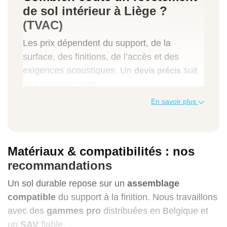
de sol intérieur à Liège ?
(TVAC)
Les prix dépendent du support, de la
surface, des finitions, de l’accès et des
exigences acoustiques. Un
suit
devis précis
toujours une visite.
En savoir plus
Poste
Indication de prix (TVAC)
Matériaux & compatibilités : nos
recommandations
Ragréage
de planéité, m²
Un sol durable repose sur un
assemblage
compatible
du support à la finition. Nous travaillons
8 à 18 €/m²
avec des
gammes pro
distribuées en Belgique et
un
SAV
fiable.