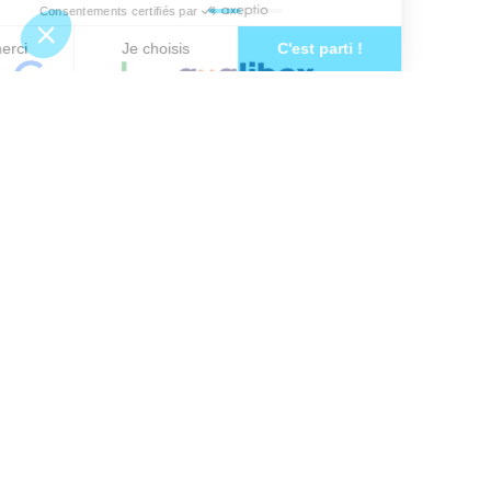
93
avis
30
avis
4.8 / 5
5 / 5
Trouver une agence
GO
Pourquoi Avenir Rénovations