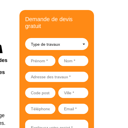
Demande de devis
gratuit
Type de travaux
des
es
ge
es.