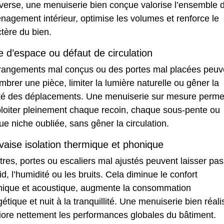
nverse, une menuiserie bien conçue valorise l’ensemble 
nagement intérieur, optimise les volumes et renforce le
tère du bien.
e d’espace ou défaut de circulation
rangements mal conçus ou des portes mal placées peuv
brer une pièce, limiter la lumière naturelle ou gêner la
dité des déplacements. Une menuiserie sur mesure perme
ploiter pleinement chaque recoin, chaque sous-pente ou
e niche oubliée, sans gêner la circulation.
aise isolation thermique et phonique
res, portes ou escaliers mal ajustés peuvent laisser pas
oid, l’humidité ou les bruits. Cela diminue le confort
mique et acoustique, augmente la consommation
étique et nuit à la tranquillité. Une menuiserie bien réal
iore nettement les performances globales du bâtiment.