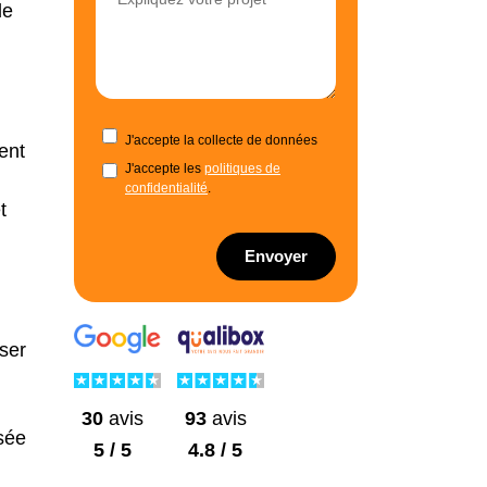
de
J'accepte la collecte de données
ent
J'accepte les
politiques de
confidentialité
.
t
Envoyer
ser
30
avis
93
avis
isée
5 / 5
4.8 / 5