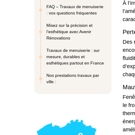
À l’i
FAQ – Travaux de menuiserie
l’amé
: vos questions fréquentes
carac
Misez sur la précision et
Pert
l’esthétique avec Avenir
Rénovations
Des 
encom
Travaux de menuiserie : sur
mesure, durables et
flui
esthétiques partout en France
d’ex
chaqu
Nos prestations travaux par
ville :
Mauv
Fenêt
le fr
ther
énerg
amél