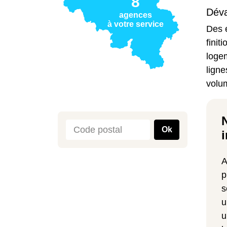
8
Déva
agences
à votre service
Des é
finit
logem
ligne
volum
Ok
i
A
p
s
u
u