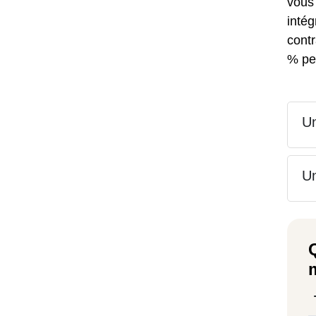
vous
inté
contr
% pe
Un
Un