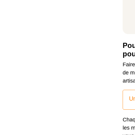
Pou
pou
Faire
de me
artis
Un
Chaq
les m