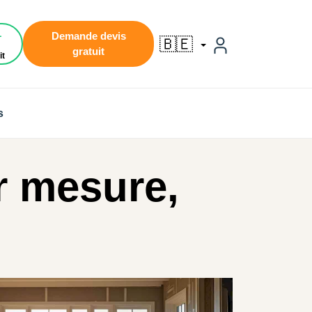
1
Demande devis
🇧🇪
gratuit
it
s
r mesure,