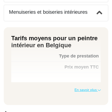
Menuiseries et boiseries intérieures
Tarifs moyens pour un peintre
intérieur en Belgique
Type de prestation
Prix moyen TTC
Peinture murs + plafond (2 couches)
En savoir plus
25 à 40 € / m²