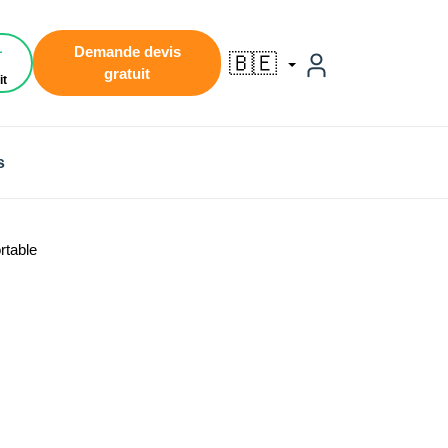
1
Demande devis
🇧🇪
gratuit
it
s
rtable