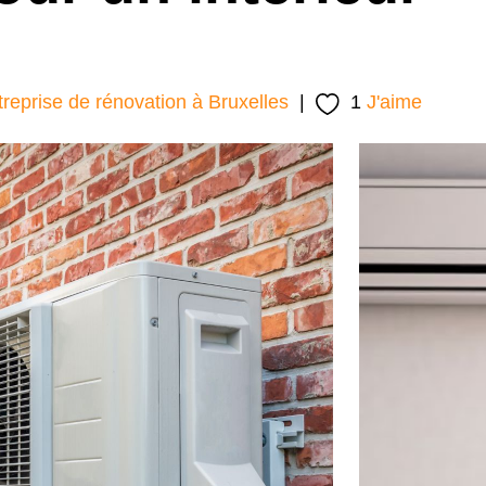
treprise de rénovation à Bruxelles
|
1
J'aime