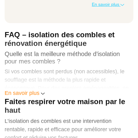
Combles perdus par soufflage
En savoir plus
25 à 45 €
FAQ – isolation des combles et
Combles aménageables (intérieur)
rénovation énergétique
Quelle est la meilleure méthode d’isolation
40 à 80 €
pour mes combles ?
Si vos combles sont perdus (non accessibles), le
soufflage est la méthode la plus rapide et
Isolation par l’extérieur (sarking)
économique. Pour des greniers aménageables, on
En savoir plus
90 à 140 €
privilégiera une isolation entre chevrons ou par
Faites respirer votre maison par le
sarking, surtout si la toiture doit être refaite.
haut
Le choix dépend aussi de vos objectifs : confort,
L’isolation des combles est une intervention
Les prix dépendent de l’accessibilité, de
préparation à un aménagement futur, ou
rentable, rapide et efficace pour améliorer votre
l’isolant utilisé, des surfaces à traiter et des
amélioration du score PEB. Avenir Rénovations
confort et réduire vos factures.