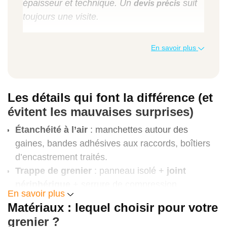
épaisseur et technique. Un
suit
devis précis
toujours une visite.
Poste
En savoir plus
Indication de prix (TVAC)
Les détails qui font la différence (et
Soufflage
combles perdus
évitent les mauvaises surprises)
(cellulose/laine), au m²
Étanchéité à l’air
: manchettes autour des
gaines, bandes adhésives aux raccords, boîtiers
22 à 45 €/m²
d’encastrement traités.
Trappe de grenier
: panneau isolé +
joint
périphérique
+ serrure de compression.
Plancher de grenier –
panneaux/rouleaux
En savoir plus
Cheminées/éclairages encastrés
: coffrages et
entre solives, au m²
Matériaux : lequel choisir pour votre
écart au feu, capots pour spots, matériaux
grenier ?
25 à 55 €/m²
compatibles.