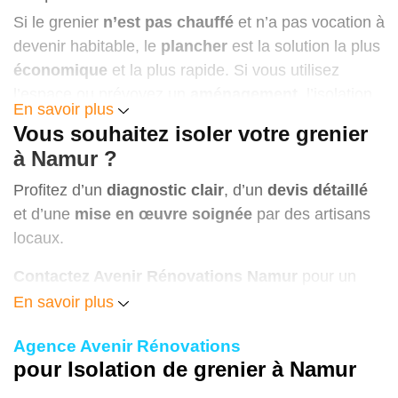
facture est immédiat.
performances, preuves photos).
Si le grenier
n’est pas chauffé
et n’a pas vocation à
devenir habitable, le
plancher
est la solution la plus
économique
et la plus rapide. Si vous utilisez
l’espace ou prévoyez un
aménagement
, l’isolation
En savoir plus
sous rampants
est à privilégier.
Vous souhaitez isoler votre grenier
La condensation est-elle un risque après
à Namur ?
isolation ?
Profitez d’un
diagnostic clair
, d’un
devis détaillé
Oui si le
pare-vapeur
et l’
étanchéité à l’air
sont
et d’une
mise en œuvre soignée
par des artisans
négligés. Nous assurons la
continuité
des
locaux.
membranes et vérifions la
ventilation
(débits,
Contactez Avenir Rénovations Namur
pour un
entrées d’air). Résultat : parois plus
chaudes
,
grenier
confortable, sain et performant
toute
isolant
En savoir plus
sec
, pas de moisissures.
l’année.
Comment garder un espace de rangement ?
Agence Avenir Rénovations
pour Isolation de grenier à Namur
Nous posons des
rehausses
pour surélever un
plancher technique
au-dessus de l’isolant, avec