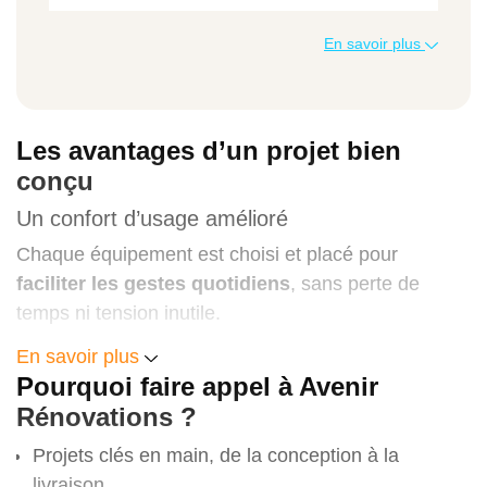
Type d’aménagement salle de bains
En savoir plus
Prix moyen TTC
Les avantages d’un projet bien
Rénovation légère (remplacement
conçu
équipements)
Un confort d’usage amélioré
4 000 à 6 000 €
Chaque équipement est choisi et placé pour
faciliter les gestes quotidiens
, sans perte de
temps ni tension inutile.
Rénovation complète standard
En savoir plus
Une esthétique personnalisée
Pourquoi faire appel à Avenir
7 000 à 12 000 €
Carrelages grands formats, finitions mates ou
Rénovations ?
brillantes, meubles design, miroirs rétroéclairés…
Nous adaptons le style à vos goûts.
Projets clés en main, de la conception à la
Salle de bains haut de gamme ou PMR
livraison