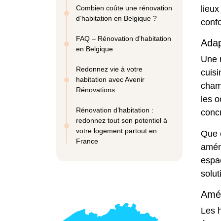
Combien coûte une rénovation
lieux
d’habitation en Belgique ?
confo
FAQ – Rénovation d’habitation
Adap
en Belgique
Une 
Redonnez vie à votre
cuis
habitation avec Avenir
cham
Rénovations
les o
Rénovation d’habitation :
concr
redonnez tout son potentiel à
votre logement partout en
Que c
France
amén
espac
solu
Amél
Les h