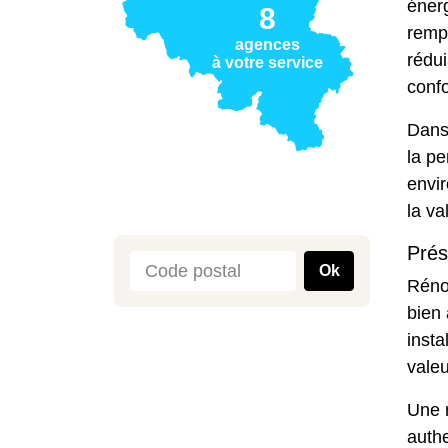
énerg
8
remp
agences
rédu
à votre service
confo
Dans 
la p
envi
la va
Prés
Ok
Rénov
bien 
insta
valeu
Une 
authe