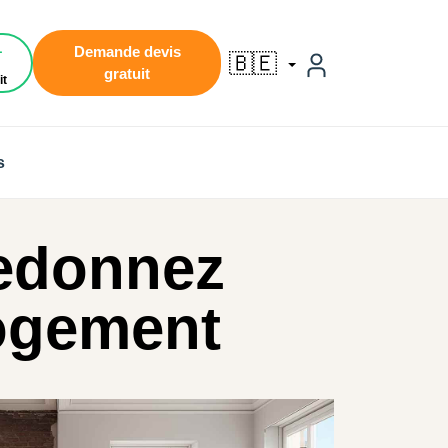
1
Demande devis
🇧🇪
gratuit
it
s
redonnez
logement