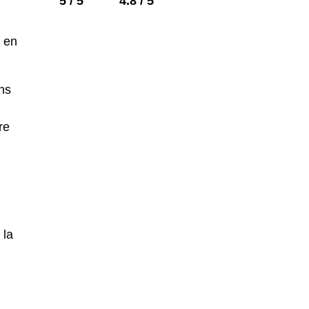
5 / 5
4.8 / 5
t en
ns
re
 la