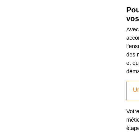
Pou
vos
Avec
acco
l’ens
des n
et d
démar
Un
Votr
métie
étape