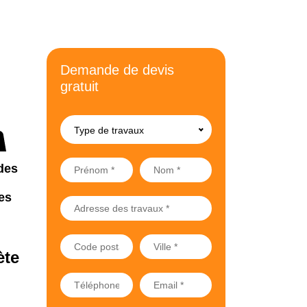
Demande de devis
gratuit
Type de travaux
des
es
ète