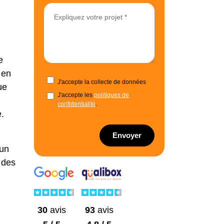
e
 en
J'accepte la collecte de données
ue
J'accepte les
politiques de
confidentialité
.
.
Envoyer
 un
 des
30
avis
93
avis