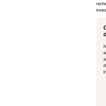
rech
inves
N
a
a
d
i