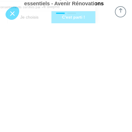
essentiels - Avenir Rénovations
93
avis
30
avis
4.8 / 5
5 / 5
Trouver une agence
GO