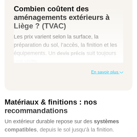
Combien coûtent des
aménagements extérieurs à
Liège ? (TVAC)
Les prix varient selon la surface, la
préparation du sol, l’accès, la finition et les
équipements. Un
suit toujours
devis précis
une visite.
En savoir plus
Poste
Indication de prix (TVAC)
Matériaux & finitions : nos
recommandations
Terrasse
céramique 2 cm sur plots
, m²
Un extérieur durable repose sur des
systèmes
compatibles
, depuis le sol jusqu’à la finition.
85 à 150 €/m²