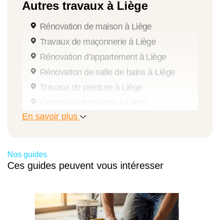
Autres travaux à Liège
Rénovation de maison à Liège
Travaux de maçonnerie à Liège
Rénovation d’appartement à Liège
Rénovation de salle de bains à Liège
Travaux de peinture à Liège
Extension de maison à Liège
En savoir plus
Pose et remplacement de châssis à Liège
Travaux de rénovation intérieure à Liège
Rénovation de cuisine à Liège
Nos guides
Rénovation de grenier à Liège
Ces guides peuvent vous intéresser
Travaux d’isolation à Liège
Ravalement de façade à Liège
Travaux de rénovation à Liège