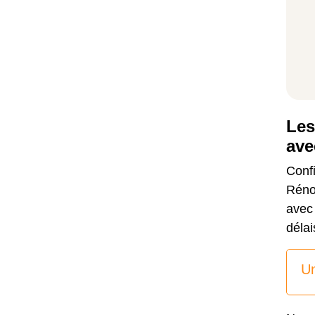
Les
ave
Confi
Rénov
avec 
délai
Un