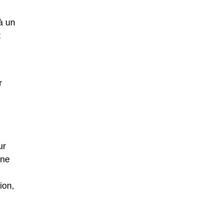
à un
t
r
ur
une
ion,