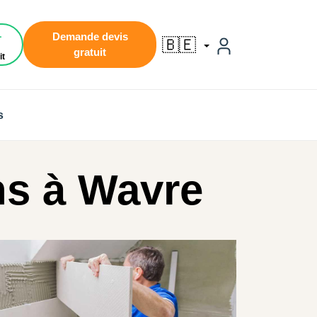
1
Demande devis
🇧🇪
gratuit
it
s
ns à Wavre