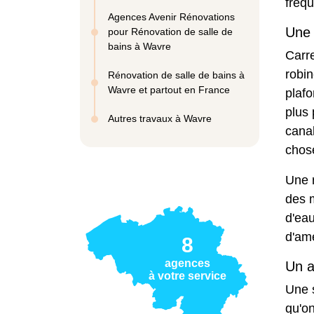
fréq
Agences Avenir Rénovations
Une 
pour Rénovation de salle de
bains à Wavre
Carre
robin
Rénovation de salle de bains à
Wavre et partout en France
plafo
plus
Autres travaux à Wavre
canal
chose
Une r
des m
d'eau
d'amé
8
agences
Un a
à votre service
Une 
qu'on