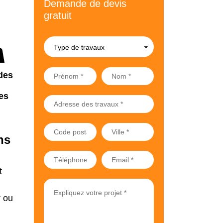
Demande de devis
gratuit
Type de travaux
des
es
ns
t
r ou