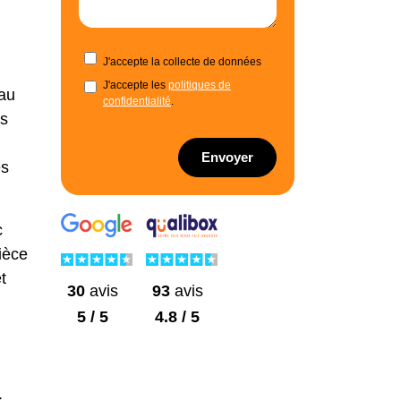
J'accepte la collecte de données
J'accepte les
politiques de
 au
confidentialité
.
es
Envoyer
es
c
ièce
t
30
avis
93
avis
5 / 5
4.8 / 5
.