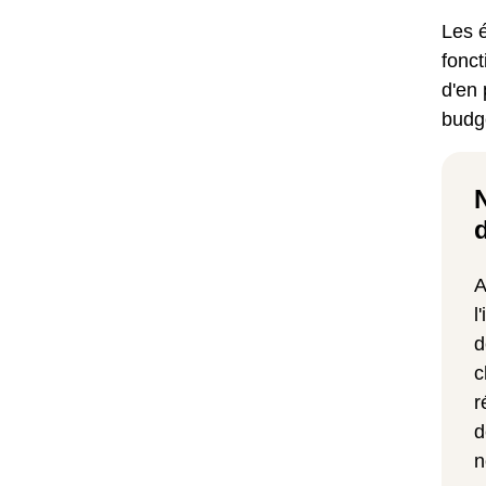
Les 
fonct
d'en 
budg
A
l
d
c
r
d
n