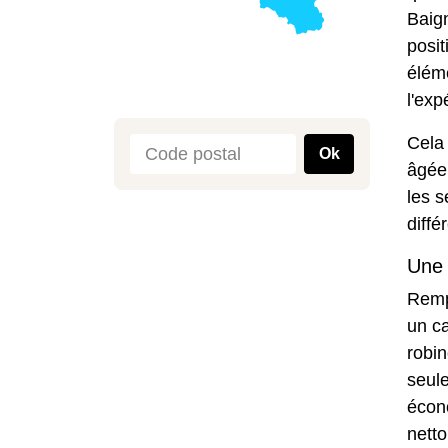
Baign
posit
éléme
l'exp
Cela 
Ok
âgée 
les s
diffé
Une 
Rempl
un ca
robin
seule
écono
netto