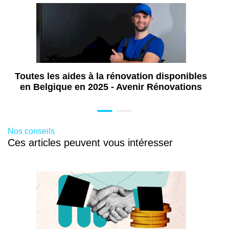
Travaux de rénovation à Wavre
Travaux de rénovation énergétique à
Wavre
Aménagement extérieur à Wavre
Construction de terrasse à Wavre
Toutes les aides à la rénovation disponibles
Isolation de grenier à Wavre
en Belgique en 2025 - Avenir Rénovations
Aménagement intérieur à Wavre
Rénovation de toiture à Wavre
Revêtement de sol intérieur à Wavre
Nos conseils
Rénovation extérieure à Wavre
Ces articles peuvent vous intéresser
Pose de châssis à Wavre
Aménagement salle de bains PMR à
Wavre
Travaux de dallage extérieur à Wavre
Travaux de pavage extérieur à Wavre