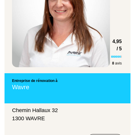
rampants. C'est une étape qui ne peut pas être
courantes dans les zones résidentielles. Nous
rajoutée facilement après coup sans reprendre les
sélectionnons les matériaux conformes aux
finitions.
prescriptions du permis tout en tenant compte de la
durabilité et des prescriptions du permis. Une toiture
neuve dans le cadre d'une réhausse est garantie
4,95
selon les conditions du fabricant et les règles de l'art
/ 5
de pose.
8
avis
Entreprise de rénovation à
Wavre
Chemin Hallaux 32
1300 WAVRE