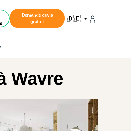
1
Demande devis
🇧🇪
gratuit
it
s
à Wavre