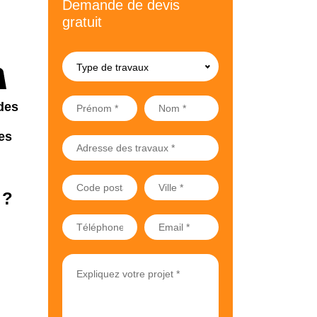
Demande de devis
gratuit
Type de travaux
des
es
 ?
.