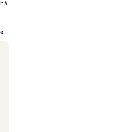
it à
re.