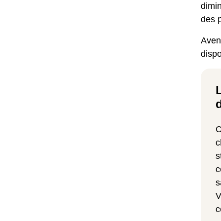
dimin
des 
Aveni
dispo
C
c
s
c
s
V
c