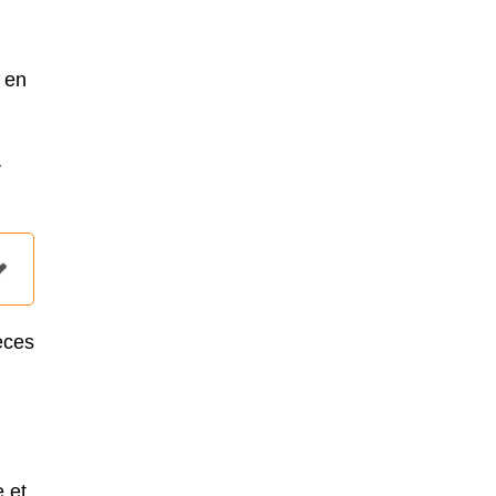
 en
r
èces
 et