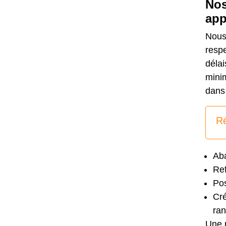
Nos
app
Nous 
respe
déla
minim
dans 
Ré
Aba
Ref
Pos
Cré
ran
Une 