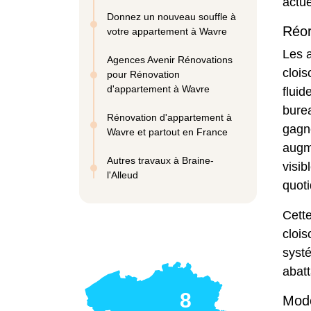
actue
Donnez un nouveau souffle à
Réor
votre appartement à Wavre
Les 
Agences Avenir Rénovations
clois
pour Rénovation
d'appartement à Wavre
fluid
burea
Rénovation d'appartement à
gagne
Wavre et partout en France
augme
Autres travaux à Braine-
visib
l'Alleud
quoti
Cette
clois
systé
abatt
8
Mode