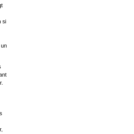
gt
 si
 un
s
ant
r.
s
r,