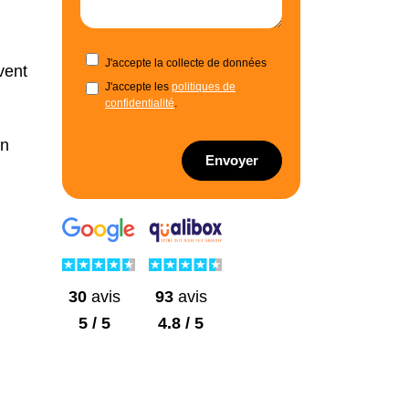
J'accepte la collecte de données
vent
J'accepte les
politiques de
confidentialité
.
on
Envoyer
30
avis
93
avis
5 / 5
4.8 / 5