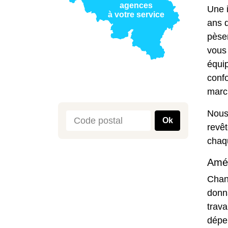
agences
Une i
à votre service
ans d
pèsen
vous 
équip
conf
march
Nous 
Ok
revê
chaqu
Amél
Chang
donn
trava
dépen