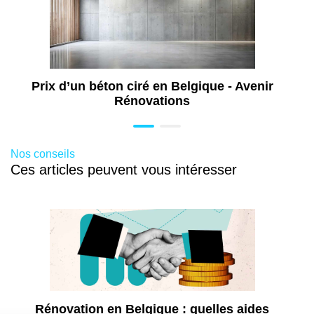
Aménagement extérieur à Wavre
Construction de terrasse à Wavre
Isolation de grenier à Wavre
Aménagement intérieur à Wavre
Prix d’un béton ciré en Belgique - Avenir
Rénovation de toiture à Wavre
Rénovations
Revêtement de sol intérieur à Wavre
Rénovation extérieure à Wavre
Nos conseils
Pose de châssis à Wavre
Ces articles peuvent vous intéresser
Aménagement salle de bains PMR à
Wavre
Travaux de dallage extérieur à Wavre
Travaux de pavage extérieur à Wavre
Aménagement dressing à Wavre
Installation panneau solaire à Wavre
Rénovation en Belgique : quelles aides
Installation pompe à chaleur à Wavre