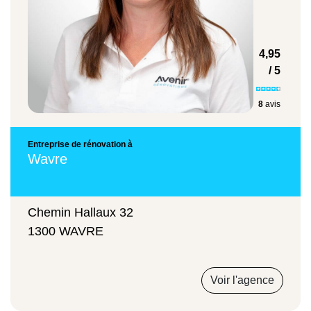
Ces prix sont donnés à titre d'orientation. Un
4,95
devis précis est établi après visite technique
/ 5
gratuite sur place.
8
avis
Entreprise de rénovation à
Wavre
Chemin Hallaux 32
1300 WAVRE
Voir l'agence