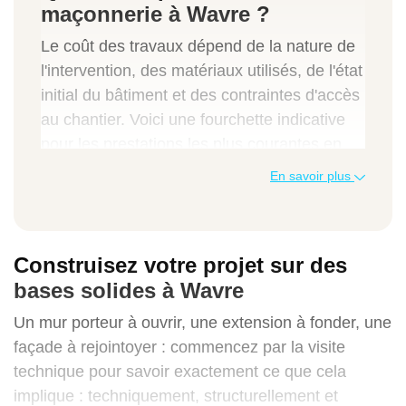
maçonnerie à Wavre ?
Le coût des travaux dépend de la nature de
l'intervention, des matériaux utilisés, de l'état
initial du bâtiment et des contraintes d'accès
au chantier. Voici une fourchette indicative
pour les prestations les plus courantes en
Belgique, TVA comprise.
En savoir plus
Type de travaux
Indication de prix TVAC
Construisez votre projet sur des
bases solides à Wavre
Un mur porteur à ouvrir, une extension à fonder, une
Construction d'un mur porteur (bloc ou
façade à rejointoyer : commencez par la visite
brique)
technique pour savoir exactement ce que cela
100 à 180 € / m²
implique : techniquement, structurellement et