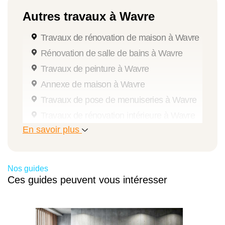
Autres travaux à Wavre
Travaux de rénovation de maison à Wavre
Rénovation de salle de bains à Wavre
Travaux de peinture à Wavre
Annexe de maison à Wavre
Travaux de pose de menuiseries à Wavre
Travaux de rénovation intérieure à Wavre
En savoir plus
Rénovation de cuisine à Wavre
Aménagement de grenier à Wavre
Travaux d'isolation à Wavre
Nos guides
Rénovation de façade à Wavre
Ces guides peuvent vous intéresser
Travaux de rénovation à Wavre
Travaux de rénovation énergétique à
Wavre