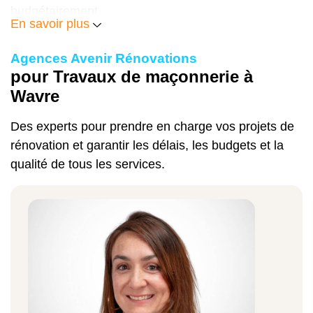
budgétairement.
En savoir plus
Création d'une ouverture dans un mur
Agences Avenir Rénovations
porteur
pour Travaux de maçonnerie à
Wavre
800 à 2 500 € (selon taille et IPN)
Des experts pour prendre en charge vos projets de
rénovation et garantir les délais, les budgets et la
Réalisation d'un muret ou parement
qualité de tous les services.
extérieur
90 à 150 € / m²
Terrassement et fondations
120 à 250 € / m³