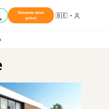
1
Demande devis
🇧🇪
gratuit
it
s
e