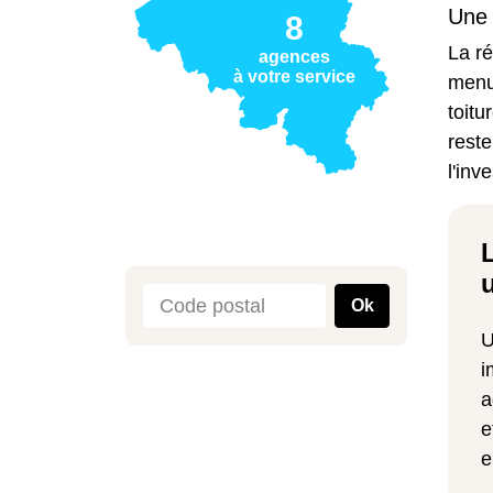
Une 
8
La
r
agences
à votre service
menui
toitu
reste
l'inv
Ok
U
i
a
e
e