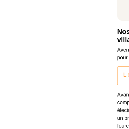
Nos
vil
Aven
pour 
L'
Avan
compl
élect
un pr
fourc