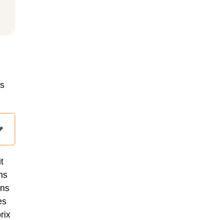
es
t
ns
ons
es
rix