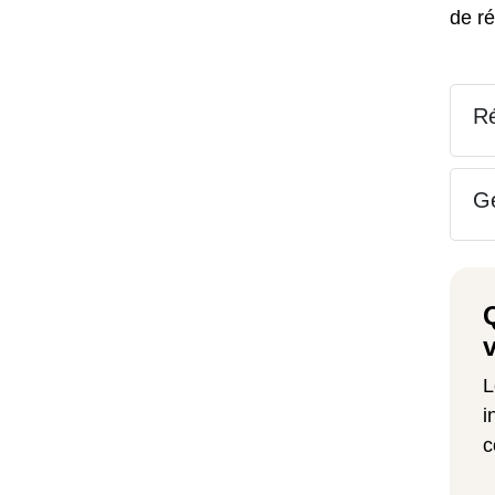
de r
Ré
Ge
L
i
c