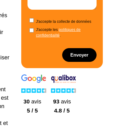
rés
J'accepte la collecte de données
J'accepte les
politiques de
ir
confidentialité
.
Envoyer
iser
ent
est
30
avis
93
avis
on
5 / 5
4.8 / 5
t et