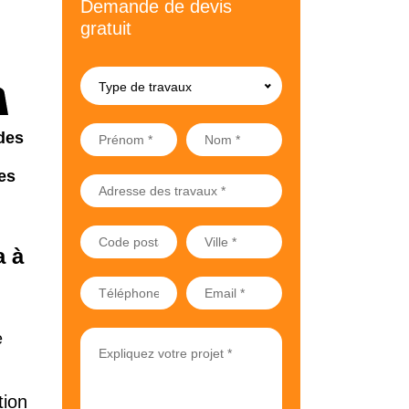
Demande de devis
gratuit
Type de travaux
des
es
a à
e
tion