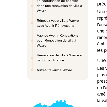
La coordination de chantier
préc
dans une rénovation de villa à
Wavre
Une v
repré
Rénovez votre villa à Wavre
l'ens
avec Avenir Rénovations
une p
Agence Avenir Rénovations
réno
pour Rénovation de villa à
établ
Wavre
les p
Rénovation de villa à Wavre et
Une 
partout en France
Les 
Autres travaux à Wavre
plus 
presq
de l
améli
la va