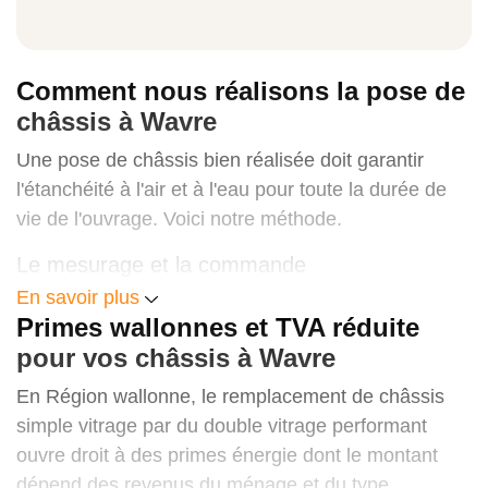
Indication de prix TVAC
Comment nous réalisons la pose de
Fenêtre PVC oscillo-battante (90x120 cm)
châssis à Wavre
400 à 700 €
Une pose de châssis bien réalisée doit garantir
l'étanchéité à l'air et à l'eau pour toute la durée de
vie de l'ouvrage. Voici notre méthode.
Fenêtre aluminium avec rupture de pont
Le mesurage et la commande
therm.
En savoir plus
Chaque ouverture est mesurée avec précision avant
Primes wallonnes et TVA réduite
600 à 1 000 €
commande. Les châssis sont fabriqués sur mesure
pour vos châssis à Wavre
dans les dimensions exactes de votre maçonnerie.
Pour une première estimation du budget, consultez
En Région wallonne, le remplacement de châssis
le
simulateur de prix de pose de fenêtre
.
Porte-fenêtre PVC 2 vantaux
simple vitrage par du double vitrage performant
ouvre droit à des primes énergie dont le montant
La pose avec traitement de l'étanchéité
800 à 1 400 €
dépend des revenus du ménage et du type