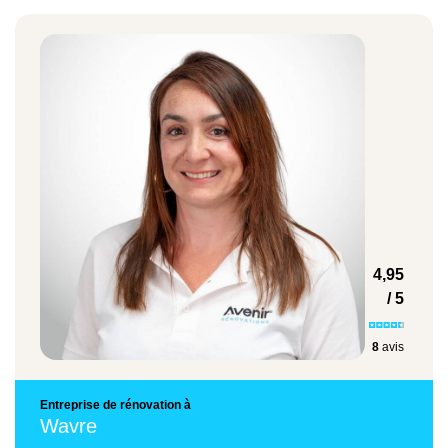
4,95
/ 5
8
avis
Entreprise de rénovation à
Wavre