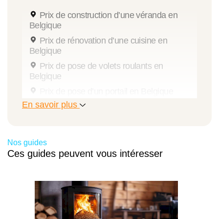
Prix de construction d’une véranda en
1 u
Belgique
Prix de rénovation d’une cuisine en
976,96 €
Belgique
976,96 €
Prix de pose de volets roulants en
Belgique
21 %
Prix de pose d’un portail en Belgique
En savoir plus
Prix de pose d’un store banne en Belgique
1 182,12 €
Prix de pose de fenêtres en Belgique
Prix d’installation d’un escalier en Belgique
Nos guides
Fenêtre 2 vantaux oscillo-battant
Prix de pose d’une pergola en Belgique
Ces guides peuvent vous intéresser
Prix d’installation d’une verrière en
2 u
Belgique
857,41 €
Prix d’installation d’un dressing en
Belgique
1 714,81 €
Prix de pose de persiennes en Belgique