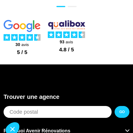
Type de fenêtre
Prix moyen (TVAC)
Fenêtre en PVC
93
avis
30
avis
4.8 / 5
5 / 5
250 € à 600 €
Fenêtre en bois
400 € à 1 000 €
Trouver une agence
GO
Fenêtre en aluminium
Pourquoi Avenir Rénovations
300 € à 800 €