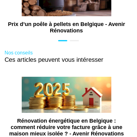
Prix de rénovation de sol en Belgique
21 %
Quel est le coût d’installation de
2 074,93 €
Prix d’un poêle à pellets en Belgique - Avenir
menuiseries en Belgique ?
Rénovations
Prix de la rénovation de bureau en
Belgique
TOTAL
Prix de la rénovation de plomberie en
Nos conseils
Belgique
Ces articles peuvent vous intéresser
Prix de pose de porte en Belgique
10 227,80 €
12 373,64 €
Tarifs moyens des principaux
Rénovation énergétique en Belgique :
types de fenêtres
comment réduire votre facture grâce à une
maison mieux isolée ? - Avenir Rénovations