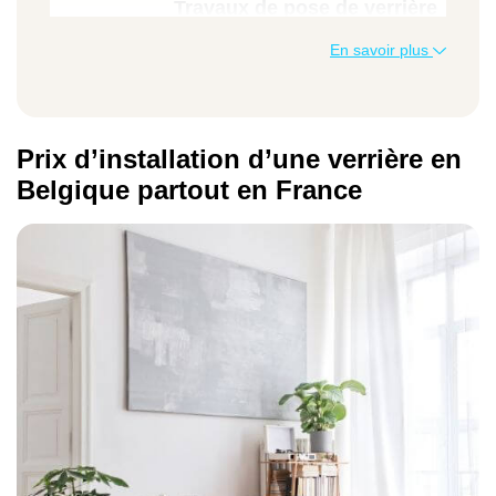
Travaux de pose de verrière
En savoir plus
Quantité
Prix U HTVA
Montant HTVA
Prix d’installation d’une verrière en
Belgique partout en France
TVA
Montant TVAC
Installation d’une verrière sur mesure
1 unité
1 050 €
1 050 €