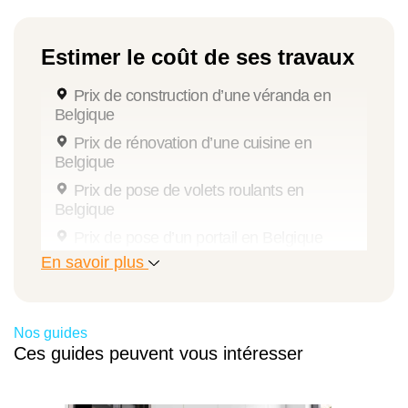
Cloison fixe aluminium type atelier
Estimer le coût de ses travaux
(fabrication sur mesure)
Prix de construction d’une véranda en
1 unité
Belgique
Prix de rénovation d’une cuisine en
620 €
Belgique
Prix de pose de volets roulants en
620 €
Belgique
6 %
Prix de pose d’un portail en Belgique
En savoir plus
Prix de pose d’un store banne en Belgique
657 €
Prix de pose de fenêtres en Belgique
Prix d’installation d’un escalier en Belgique
Nos guides
Total estimé
Prix de pose d’une pergola en Belgique
Ces guides peuvent vous intéresser
Prix d’installation d’une verrière en
Belgique