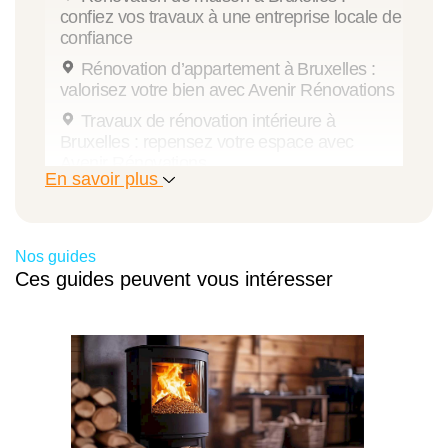
confiez vos travaux à une entreprise locale de
confiance
Rénovation d’appartement à Bruxelles :
valorisez votre bien avec Avenir Rénovations
Travaux de rénovation intérieure à
Bruxelles : repensez votre espace avec
Avenir Rénovations
En savoir plus
Rénovation de cuisine à Bruxelles :
modernisez le cœur de votre habitation
Rénovation de salle de bains à Bruxelles :
Nos guides
alliez confort, design et conformité
Ces guides peuvent vous intéresser
Travaux de maçonnerie à Bruxelles
Travaux de peinture à Bruxelles : valorisez
vos murs, plafonds et façades avec un
professionnel local
Travaux de pose de menuiseries à
Bruxelles : améliorez votre confort, votre
sécurité et vos performances énergétiques