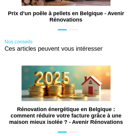
Annexe de maison à Bruxelles :
Prix d’un poêle à pellets en Belgique - Avenir
agrandissez votre espace de vie dans les
Rénovations
règles
Rénovation de grenier à Bruxelles :
transformez vos combles en véritable espace
Nos conseils
de vie
Ces articles peuvent vous intéresser
Travaux d’isolation à Bruxelles : réduisez
vos pertes d’énergie et gagnez en confort
Rénovation de façade à Bruxelles :
redonnez de l’éclat à votre habitation
Travaux de rénovation à Bruxelles
Travaux de plomberie à Bruxelles : vous
avez trouvé le bon plombier, fiable, compétent
et réactif
Rénovation énergétique en Belgique :
Installation de pergola à Bruxelles : ombre,
comment réduire votre facture grâce à une
confort et style pour votre extérieur
maison mieux isolée ? - Avenir Rénovations
Pose de châssis à Bruxelles : améliorez