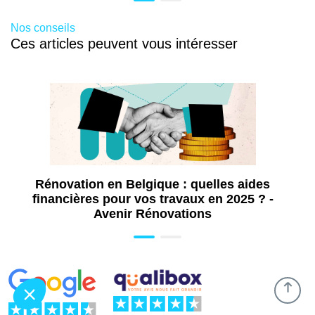
Rénovation de grenier à Bruxelles :
transformez vos combles en véritable espace
Nos conseils
de vie
Ces articles peuvent vous intéresser
Travaux d’isolation à Bruxelles : réduisez
vos pertes d’énergie et gagnez en confort
Rénovation de façade à Bruxelles :
redonnez de l’éclat à votre habitation
Travaux de rénovation à Bruxelles
Travaux de plomberie à Bruxelles : vous
avez trouvé le bon plombier, fiable, compétent
et réactif
Rénovation en Belgique : quelles aides
Installation de pergola à Bruxelles : ombre,
financières pour vos travaux en 2025 ? -
confort et style pour votre extérieur
Avenir Rénovations
Pose de châssis à Bruxelles : améliorez
l’isolation, le confort et la valeur de votre
habitation
Pose de porte à Bruxelles : sécurisez,
isolez et valorisez votre logement avec style