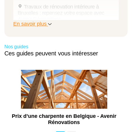
Travaux de rénovation intérieure à
Bruxelles : repensez votre espace avec
Avenir Rénovations
En savoir plus
Rénovation de cuisine à Bruxelles :
modernisez le cœur de votre habitation
Rénovation de salle de bains à Bruxelles :
Nos guides
alliez confort, design et conformité
Ces guides peuvent vous intéresser
Travaux de maçonnerie à Bruxelles
Travaux de peinture à Bruxelles : valorisez
vos murs, plafonds et façades avec un
professionnel local
Travaux de pose de menuiseries à
Bruxelles : améliorez votre confort, votre
sécurité et vos performances énergétiques
Annexe de maison à Bruxelles :
Prix d’une charpente en Belgique - Avenir
agrandissez votre espace de vie dans les
Rénovations
règles