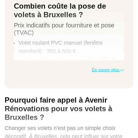
Combien coûte la pose de
volets à Bruxelles ?
Prix indicatifs pour fourniture et pose
(TVAC)
Volet roulant PVC manuel (fenêtre
standard) : 350 à 500 €
Volet roulant motorisé alu : 550 à 850 €
Volet battant bois sur mesure : 700 à 1 200
En savoir plus
€
Motorisation volet existant : 300 à 600 €
Dépannage ou remplacement partiel
Pourquoi faire appel à Avenir
(lame, axe, coffre) : 150 à 400 €
Rénovations pour vos volets à
TVA réduite et primes éventuelles
Bruxelles ?
TVA à 6 %
possible si votre logement a
plus de 10 ans et que les volets sont
Changer ses volets n’est pas un simple choix
intégrés au bâti
décoratif. À Bruxelles, cela peut influer sur votre