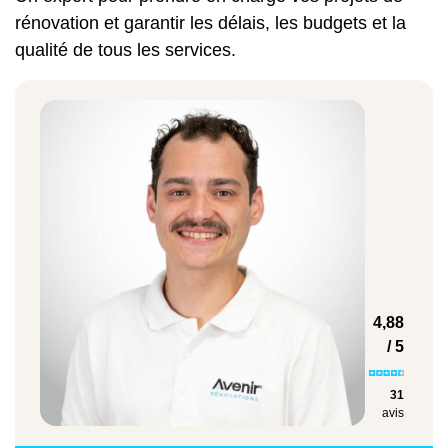
du système. La motorisation est aussi compatible
rénovation et garantir les délais, les budgets et la
avec des systèmes solaires ou domotiques.
qualité de tous les services.
Puis-je poser des volets sur un
appartement en copropriété ?
Oui, mais cela nécessite en général l’accord du
syndic ou de l’AG. Il faut respecter la couleur, le
modèle et la finition déjà existants. Nous vous
aidons à constituer un dossier technique pour
obtenir les validations.
4,88
/ 5
31
avis