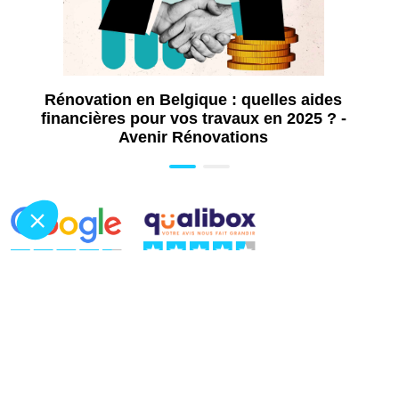
Travaux de rénovation à Bruxelles
Travaux de plomberie à Bruxelles : vous
avez trouvé le bon plombier, fiable, compétent
et réactif
Rénovation en Belgique : quelles aides
Installation de pergola à Bruxelles : ombre,
financières pour vos travaux en 2025 ? -
confort et style pour votre extérieur
Avenir Rénovations
Pose de châssis à Bruxelles : améliorez
l’isolation, le confort et la valeur de votre
habitation
Pose de volets à Bruxelles : isolation,
sécurité et confort au quotidien
93
avis
Pose de store banne à Bruxelles : ombre
30
avis
et fraîcheur sur votre terrasse
4.8 / 5
5 / 5
Pose de portail à Bruxelles : sécurisez et
valorisez l’accès à votre propriété
Travaux de dallage extérieur à Bruxelles
Aménagement extérieur à Bruxelles :