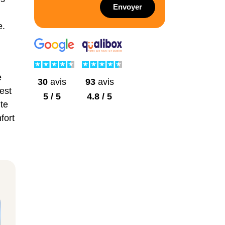
Envoyer
e.
e
30
avis
93
avis
est
5 / 5
4.8 / 5
te
fort