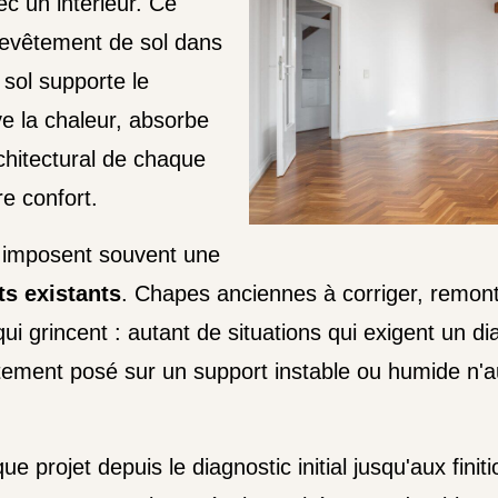
ec un intérieur. Ce
 revêtement de sol dans
 sol supporte le
e la chaleur, absorbe
rchitectural de chaque
re confort.
 imposent souvent une
ts existants
. Chapes anciennes à corriger, remonté
ui grincent : autant de situations qui exigent un di
tement posé sur un support instable ou humide n'a
e projet depuis le diagnostic initial jusqu'aux fini