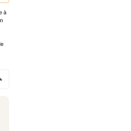
e à
un
le