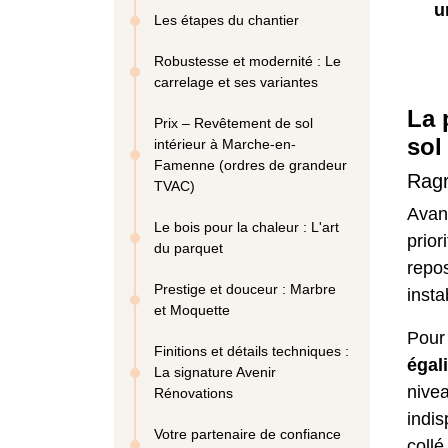
u
Les étapes du chantier
Robustesse et modernité : Le
carrelage et ses variantes
La 
Prix – Revêtement de sol
sol
intérieur à Marche-en-
Famenne (ordres de grandeur
Ragr
TVAC)
Avant
Le bois pour la chaleur : L'art
prior
du parquet
repos
Prestige et douceur : Marbre
insta
et Moquette
Pour
Finitions et détails techniques :
égal
La signature Avenir
nivea
Rénovations
indi
Votre partenaire de confiance
collé