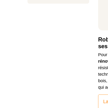
Rob
ses
Pour 
réno
résis
techn
bois,
qui a
La