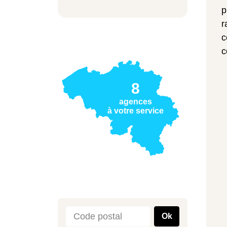
p
r
c
c
8
agences
à votre service
Ok