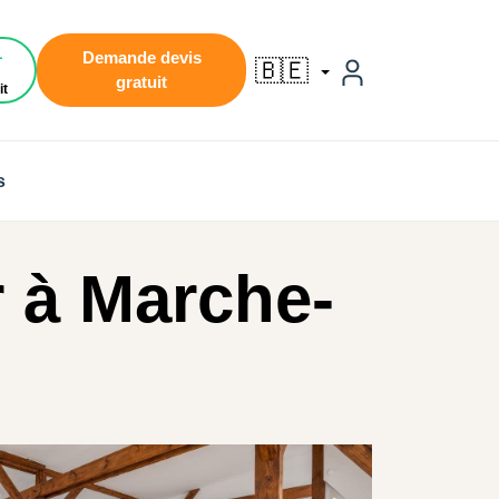
1
Demande devis
🇧🇪
gratuit
it
s
r à Marche-