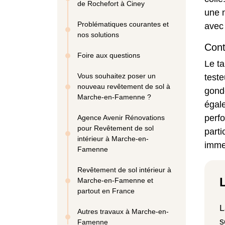
de Rochefort à Ciney
une 
Problématiques courantes et
avec 
nos solutions
Cont
Foire aux questions
Le ta
Vous souhaitez poser un
teste
nouveau revêtement de sol à
gondo
Marche-en-Famenne ?
égal
perfo
Agence Avenir Rénovations
pour Revêtement de sol
parti
intérieur à Marche-en-
imme
Famenne
Revêtement de sol intérieur à
Marche-en-Famenne et
partout en France
L
Autres travaux à Marche-en-
s
Famenne