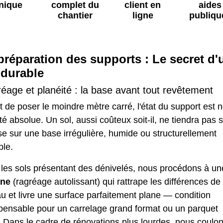
nique
complet du
client en
aides
chantier
ligne
publiqu
préparation des supports : Le secret d'
 durable
éage et planéité : la base avant tout revêtement
 de poser le moindre mètre carré, l'état du support est n
ité absolue. Un sol, aussi coûteux soit-il, ne tiendra pas s'
e sur une base irrégulière, humide ou structurellement
ble.
 les sols présentant des dénivelés, nous procédons à un
ine
(ragréage autolissant) qui rattrape les différences de
u et livre une surface parfaitement plane — condition
spensable pour un carrelage grand format ou un parquet
. Dans le cadre de rénovations plus lourdes, nous coulo