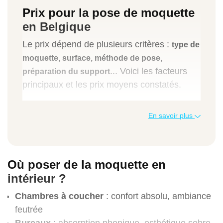
Prix pour la pose de moquette
en Belgique
Le prix dépend de plusieurs critères :
type de
moquette, surface, méthode de pose,
... Voici les facteurs
préparation du support
principaux et les prix moyens constatés.
Les éléments qui influencent le prix
En savoir plus
Type de moquette
: aiguilletée, velours,
bouclée, dalles
Surface totale
: tarifs dégressifs pour
grandes surfaces
Où poser de la moquette en
Travaux préparatoires
: ragréage,
intérieur ?
sous-couche, dépose ancien revêtement
Chambres à coucher
: confort absolu, ambiance
Méthode de pose
: collée, flottante, sur
feutrée
thibaude