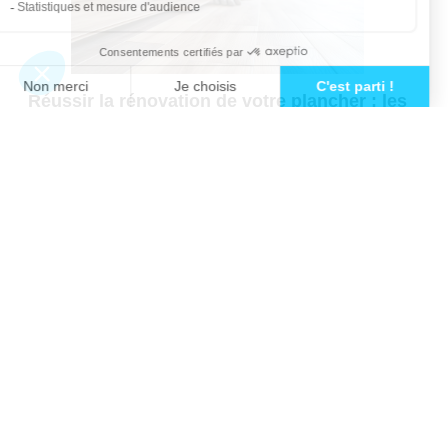
Famenne
Construction de terrasse à Marche-en-
Famenne
Isolation de grenier à Marche-en-Famenne
Réussir la rénovation de votre plancher : les
clés d’un sol durable et élégant - Avenir
Rénovation de toiture à Marche-en-
Rénovations
Famenne
Revêtement de sol intérieur à Marche-en-
Famenne
Rénovation extérieure à Marche-en-
Famenne
Pose de châssis à Marche-en-Famenne
93
avis
30
avis
Aménagement de salle de bains PMR à
4.8 / 5
5 / 5
Marche-en-Famenne