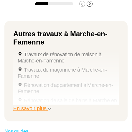
Autres travaux à Marche-en-
Famenne
Travaux de rénovation de maison à
Marche-en-Famenne
Travaux de maçonnerie à Marche-en-
Famenne
Rénovation d'appartement à Marche-en-
Famenne
Rénovation de salle de bains à Marche-en-
Famenne
En savoir plus
Travaux de peinture à Marche-en-
Famenne
Annexe de maison à Marche-en-Famenne
Nos guides