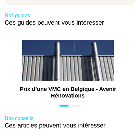
Travaux de rénovation énergétique à
Braine-l'Alleud
Nos guides
Annexe de maison à Braine-l'Alleud
Ces guides peuvent vous intéresser
Travaux de pose de menuiseries à Braine-
l'Alleud
Travaux de rénovation intérieure à Braine-
l'Alleud
Rénovation de cuisine à Braine-l'Alleud
Aménagement de grenier à Braine-l'Alleud
Rénovation de façade à Braine-l'Alleud
Prix d’une VMC en Belgique - Avenir
Travaux de rénovation à Braine-l'Alleud
Rénovations
Aménagement extérieur à Braine-l'Alleud
Construction de terrasse à Braine-l'Alleud
Isolation de grenier à Braine-l'Alleud
Nos conseils
Ces articles peuvent vous intéresser
Aménagement intérieur à Braine-l'Alleud
Rénovation de toiture à Braine-l'Alleud