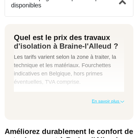
disponibles
Quel est le prix des travaux
d'isolation à Braine-l'Alleud ?
Les tarifs varient selon la zone à traiter, la
technique et les matériaux. Fourchettes
indicatives en Belgique, hors primes
éventuelles, TVA comprise.
Type de travaux
En savoir plus
Indication de prix TVAC
Améliorez durablement le confort de
Isolation toiture intérieure