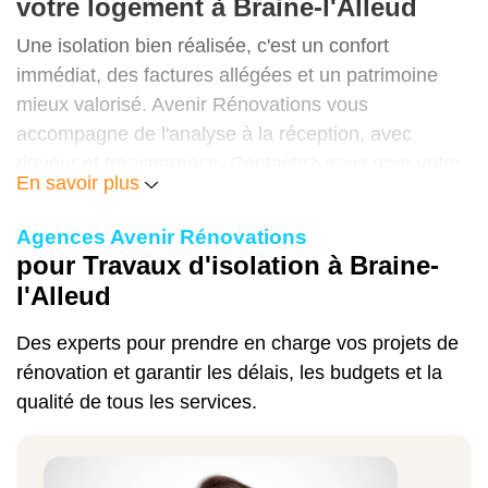
votre logement à Braine-l'Alleud
40 à 70 € / m²
Une isolation bien réalisée, c'est un confort
immédiat, des factures allégées et un patrimoine
mieux valorisé. Avenir Rénovations vous
accompagne de l'analyse à la réception, avec
Isolation toiture extérieure (sarking)
rigueur et transparence. Contactez-nous pour votre
En savoir plus
80 à 130 € / m²
visite technique gratuite et votre devis personnalisé.
Agences Avenir Rénovations
pour Travaux d'isolation à Braine-
Isolation murs intérieurs
l'Alleud
60 à 90 € / m²
Des experts pour prendre en charge vos projets de
rénovation et garantir les délais, les budgets et la
qualité de tous les services.
Isolation murs extérieurs (ITE)
100 à 150 € / m²