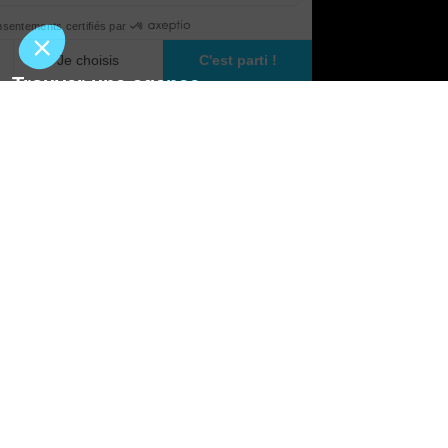
Réhausse toiture à Braine-l'Alleud
Installation de VMC à Braine-l'Alleud
Véranda à Braine-l'Alleud
Trouver une agence
Rénovation de villa à Braine-l'Alleud
Rénovation de maison d'architecte à
GO
Braine-l'Alleud
Rénovation de mur extérieur à Braine-
Pourquoi Avenir Rénovations
l'Alleud
Installation de pergola à Braine-l'Alleud
Chiffrer votre projet
Installation de volets à Braine-l'Alleud
Nos conseils
Installation de store banne à Braine-l'Alleud
Installation de portail à Braine-l'Alleud
À propos d'Avenir Rénovations
Installation de baie vitrée à Braine-l'Alleud
Installation de poêle à granulés à Braine-
Informations complémentaires
l'Alleud
Nos professionnels
Installation de poêle à bois à Braine-