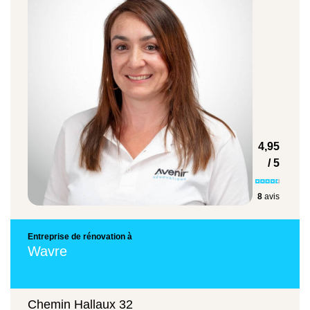
Isolation des sols / planchers
50 à 100 € / m²
Un devis précis est établi après visite
4,95
gratuite, avec un chiffrage par zone et une
/ 5
estimation des primes potentiellement
récupérables.
8
avis
Entreprise de rénovation à
Wavre
Chemin Hallaux 32