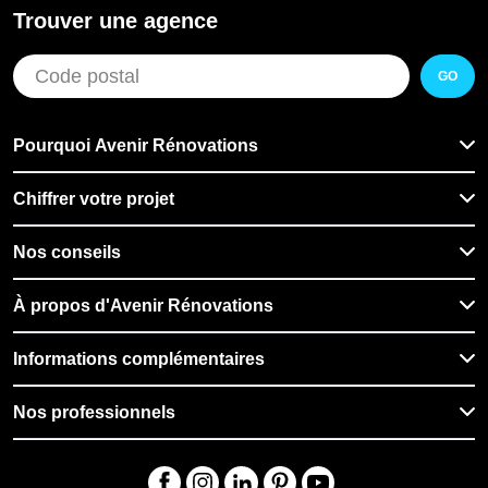
Véranda à Braine-l'Alleud
Trouver une agence
Rénovation de villa à Braine-l'Alleud
Rénovation de maison d'architecte à
GO
Braine-l'Alleud
Rénovation de mur extérieur à Braine-
Pourquoi Avenir Rénovations
l'Alleud
Installation de pergola à Braine-l'Alleud
Chiffrer votre projet
Installation de volets à Braine-l'Alleud
Nos conseils
Installation de store banne à Braine-l'Alleud
Installation de portail à Braine-l'Alleud
À propos d'Avenir Rénovations
Installation de baie vitrée à Braine-l'Alleud
Installation de poêle à granulés à Braine-
Informations complémentaires
l'Alleud
Nos professionnels
Installation de poêle à bois à Braine-
l'Alleud
Aménagement salle de bain senior à