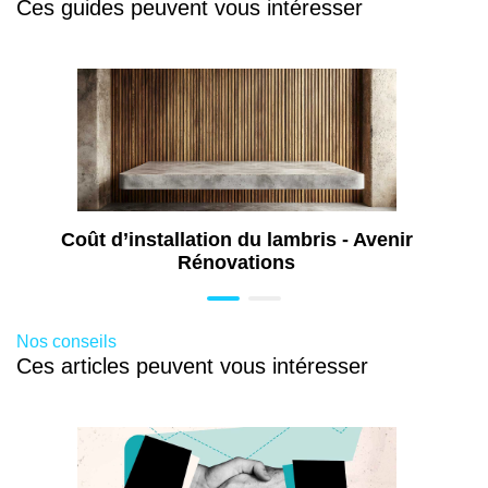
Ces guides peuvent vous intéresser
Travaux de pose de menuiseries à Braine-
l'Alleud
Travaux de rénovation intérieure à Braine-
l'Alleud
Rénovation de cuisine à Braine-l'Alleud
Aménagement de grenier à Braine-l'Alleud
Travaux d'isolation à Braine-l'Alleud
Coût d’installation du lambris - Avenir
Rénovation de façade à Braine-l'Alleud
Rénovations
Travaux de rénovation à Braine-l'Alleud
Aménagement extérieur à Braine-l'Alleud
Construction de terrasse à Braine-l'Alleud
Nos conseils
Ces articles peuvent vous intéresser
Isolation de grenier à Braine-l'Alleud
Aménagement intérieur à Braine-l'Alleud
Revêtement de sol intérieur à Braine-
l'Alleud