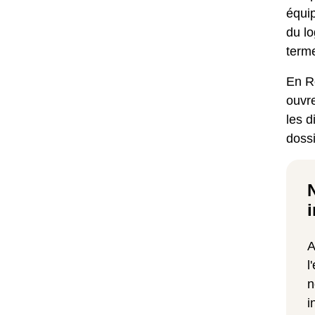
équi
du lo
term
En Ré
ouvre
les d
doss
i
A
l
n
i