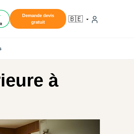
1
Demande devis
🇧🇪
gratuit
it
s
ieure à