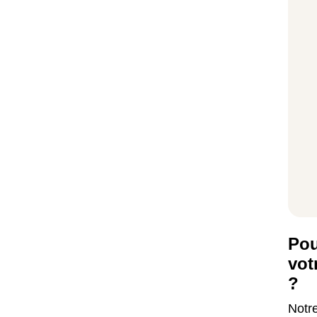
Pou
vot
?
Notre