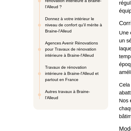
rénovation intérieure à Braine-
régul
l'Alleud ?
équi
Donnez à votre intérieur le
Corr
niveau de confort qu'il mérite à
Braine-l'Alleud
Une c
un sé
Agences Avenir Rénovations
laqu
pour Travaux de rénovation
intérieure à Braine-l'Alleud
temps
époqu
Travaux de rénovation
améli
intérieure à Braine-l'Alleud et
partout en France
Cela 
Autres travaux à Braine-
abatt
l'Alleud
Nos é
chaqu
bâti
Moder