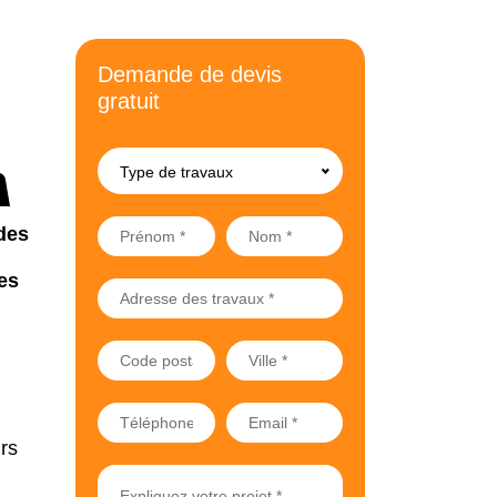
Demande de devis
gratuit
Type de travaux
des
es
rs