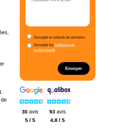
ées,
J'accepte la collecte de données
J'accepte les
politiques de
confidentialité
.
er
Envoyer
t.
 de
30
avis
93
avis
5 / 5
4.8 / 5