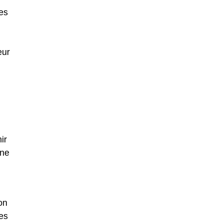
es
eur
ir
 ne
ion
es