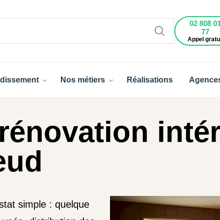
02 808 0
77
Appel gratu
dissement
Nos métiers
Réalisations
Agence
rénovation intér
leud
stat simple : quelque