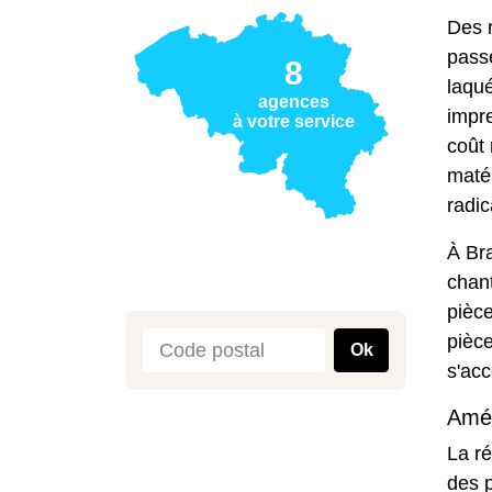
Des 
passé
8
laqué
agences
impre
à votre service
coût 
matér
radic
À Bra
chant
pièce
pièce
Ok
s'acc
Amél
La ré
des p