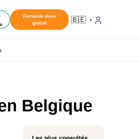
1
Demande devis
🇧🇪
gratuit
it
s
 en Belgique
Les plus consultés