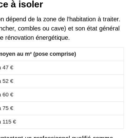
ce à isoler
n dépend de la zone de l’habitation à traiter.
ancher, combles ou cave) et son état général
re rénovation énergétique.
moyen au m² (pose comprise)
à 47 €
à 52 €
à 60 €
à 75 €
à 115 €