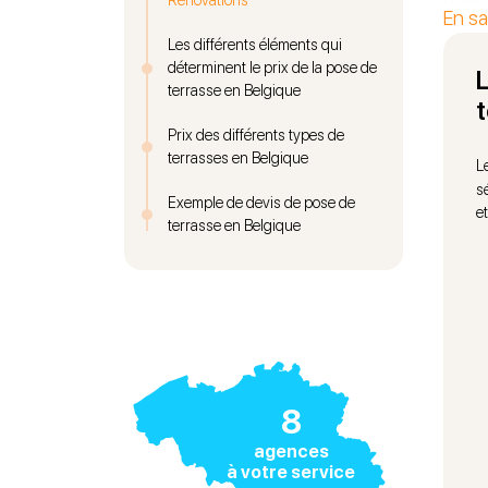
Rénovations
En sa
matér
Les différents éléments qui
déterminent le prix de la pose de
Vous 
L
terrasse en Belgique
Belg
orien
Prix des différents types de
terrasses en Belgique
acces
L
futur
s
Exemple de devis de pose de
e
accom
terrasse en Belgique
Un Ma
néces
du ch
N’att
confi
8
agences
à votre service