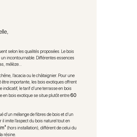
,
elle,
uent selon les qualités proposées. Le bois
e un incontournable. Différentes essences
las, mélèze…
ne, l’acacia ou le châtaignier. Pour une
être importante, les bois exotiques offrent
indicatif, le tarif d’une terrasse en bois
60
e en bois exotique se situe plutôt entre
ué d’un mélange de fibres de bois et d’un
r il imite l’aspect du bois naturel tout en
/m²
(hors installation), différent de celui du
a résine.