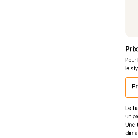
Pri
Pour 
le st
Pr
Le
ta
un pr
Une t
clima