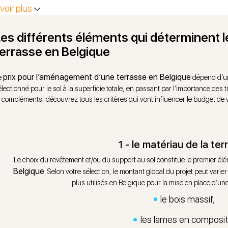
voir plus
iau envisagé pour le revêtement, etc.
pouvez ensuite fixer un rendez-vous avec l’un de nos spéc
es différents éléments qui déterminent le
ique
pour une inspection de votre habitation. Après analys
terrasse en Belgique
ter vers la technique d’installation la plus adéquate, le maté
soires utiles, etc. À l’issue de cette étape, vous recevrez 
prix pour l’aménagement d’une terrasse en Belgique
e
dépend d’un
s travaux en Belgique. Chez Avenir Rénovations, nous vou
électionné pour le sol à la superficie totale, en passant par l’importance des
t compléments, découvrez tous les critères qui vont influencer le budget de 
pagnement complet du lancement jusqu’à la finalisation d
nager Travaux se chargera, en Belgique, de constituer l’éq
saire à la réalisation de l’ensemble des interventions. Ce p
1 - le matériau de la ter
antier afin d’assurer une prestation conforme, une structure
Le choix du revêtement et/ou du support au sol constitue le premier élé
endez plus : estimez le prix de la pose de votre terrasse en
Belgique
. Selon votre sélection, le montant global du projet peut vari
ez-nous votre projet.
plus utilisés en Belgique pour la mise en place d’une
le bois massif,
les lames en composit