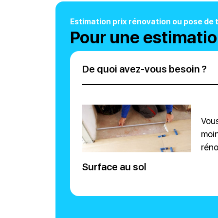
Estimation prix rénovation ou pose de 
Pour une estimation
De quoi avez-vous besoin ?
Vous
moin
réno
Surface au sol