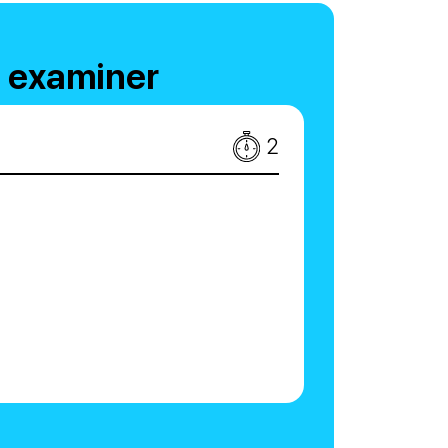
à examiner
2