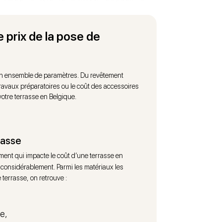
ialistes en pose de terrasse en
 prix de la pose de
e, notre Manager Travaux pourra vous
riau idéal pour votre terrasse, les
un devis personnalisé et détaillé pour vos
 ensemble de paramètres. Du revêtement
s offrons également un
 travaux préparatoires ou le coût des accessoires
votre terrasse en Belgique.
u chantier.
uipe d’artisans qualifiés et expérimentés
rofessionnel pilotera également la gestion
rasse
 durable et le respect des délais.
ment qui impacte le coût d’une terrasse en
Belgique
avec Avenir Rénovations et
er considérablement. Parmi les matériaux les
 terrasse, on retrouve :
e,