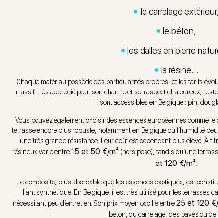
le carrelage extérieur
le béton,
les dalles en pierre natur
la résine…
Chaque matériau possède des particularités propres, et les tarifs évol
massif, très apprécié pour son charme et son aspect chaleureux, rest
sont accessibles en Belgique : pin, doug
Vous pouvez également choisir des essences européennes comme le chê
terrasse encore plus robuste, notamment en Belgique où l’humidité peut 
une très grande résistance. Leur coût est cependant plus élevé. À titre 
15 et 50 €/m²
résineux varie entre
(hors pose), tandis qu’une terrass
et 120 €/m²
.
Le composite, plus abordable que les essences exotiques, est constit
liant synthétique. En Belgique, il est très utilisé pour les terrasses ca
25 et 120 €
nécessitant peu d’entretien. Son prix moyen oscille entre
béton, du carrelage, des pavés ou de l