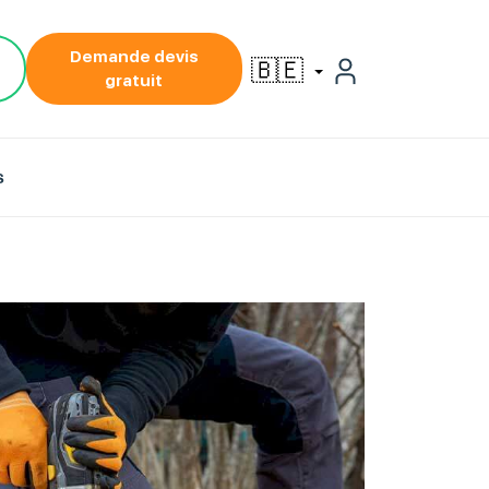
Demande devis
🇧🇪
gratuit
s