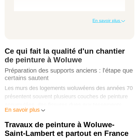
Peinture murs + plafond (2 couches)
En savoir plus
25 à 40 € / m²
Ce qui fait la qualité d'un chantier
Peinture extérieure (façade)
de peinture à Woluwe
Préparation des supports anciens : l'étape que
35 à 60 € / m²
certains sautent
Les murs des logements woluwéens des années 70
présentent souvent plusieurs couches de peinture
Peinture menuiseries (portes, plinthes)
accumulées, des fissures dues aux tassements
En savoir plus
15 à 30 € / mètre linéaire
différentiels, et des zones de décollement ou de
cloquage sous l'effet de l'humidité ou du temps.
Travaux de peinture à Woluwe-
Peindre directement par-dessus sans traitement
Saint-Lambert et partout en France
Effet décoratif ou peinture technique
préalable donne un résultat médiocre qui ne dure