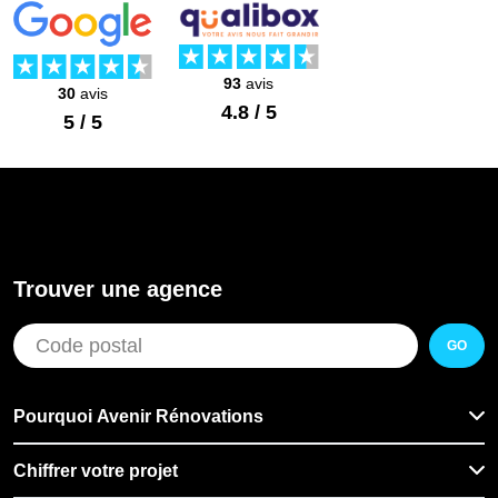
Saint-Lambert
Une mise en peinture complète, c'est quelques jours
Rénovation extérieure à Woluwe-Saint-
Lambert
selon la superficie. Le chantier se planifie
93
avis
30
avis
facilement, même dans un logement occupé.
Pose de châssis à Woluwe-Saint-Lambert
4.8 / 5
5 / 5
Prenez contact pour un devis gratuit : on passe, on
Aménagement salle de bains PMR à
Woluwe-Saint-Lambert
évalue l'état des surfaces, on vous chiffre
rapidement.
Travaux de dallage extérieur à Woluwe-
Saint-Lambert
Travaux de pavage extérieur à Woluwe-
Saint-Lambert
Trouver une agence
Aménagement de bureau à domicile à
Woluwe-Saint-Lambert
GO
Installation panneau solaire à Woluwe-
Saint-Lambert
Pourquoi Avenir Rénovations
Chiffrer votre projet