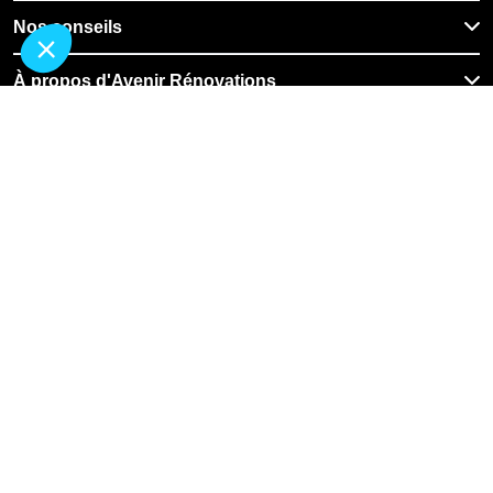
Nos conseils
À propos d'Avenir Rénovations
Informations complémentaires
Nos professionnels
🇧🇪
Belgique