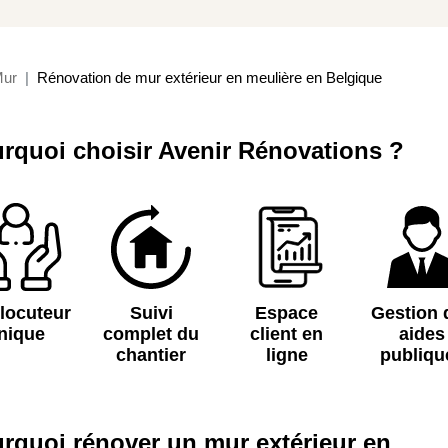
ur
Rénovation de mur extérieur en meulière en Belgique
rquoi choisir Avenir Rénovations ?
rlocuteur
Suivi
Espace
Gestion 
nique
complet du
client en
aides
chantier
ligne
publiqu
rquoi rénover un mur extérieur en