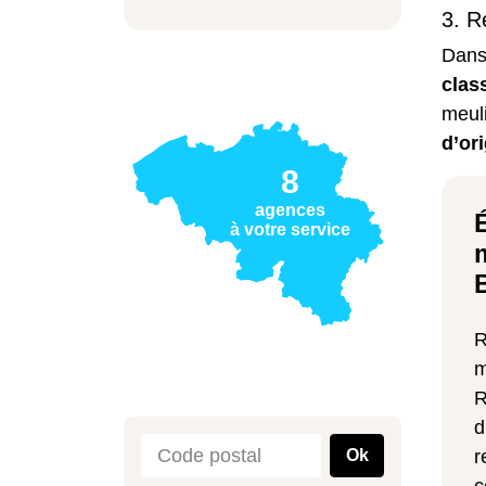
3. R
Dans
clas
meuli
d’ori
8
agences
à votre service
R
m
R
d
Ok
r