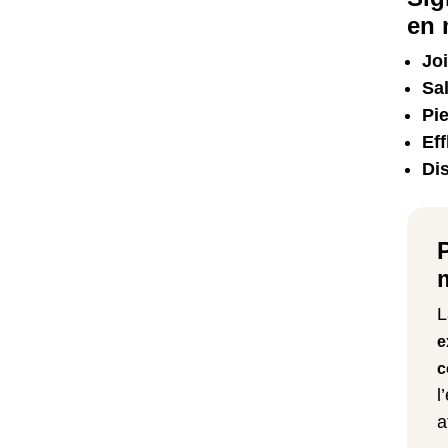
en 
Jo
Sa
Pie
Ef
Di
L
e
c
l
a