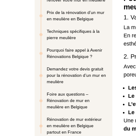
rénover votre mur en meulière
meu
Prix de la rénovation d’un mur
1. V
en meulière en Belgique
La m
Techniques spécifiques à la
En r
pierre meulière
esth
Pourquoi faire appel à Avenir
2. P
Rénovations Belgique ?
Avec 
Demandez votre devis gratuit
poreu
pour la rénovation d’un mur en
meulière
Les
Foire aux questions –
Le 
Rénovation de mur en
L’e
meulière en Belgique
Le
Rénovation de mur extérieur
Une 
en meulière en Belgique
du m
partout en France