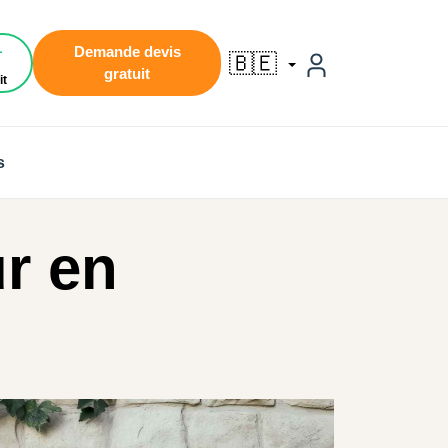
1
Demande devis
🇧🇪
gratuit
it
s
r en