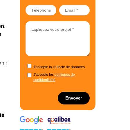
en
.
n
enir
J'accepte la collecte de données
J'accepte les
politiques de
confidentialité
.
Envoyer
té