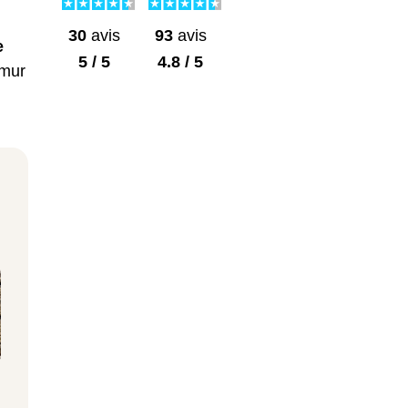
30
avis
93
avis
e
5 / 5
4.8 / 5
 mur