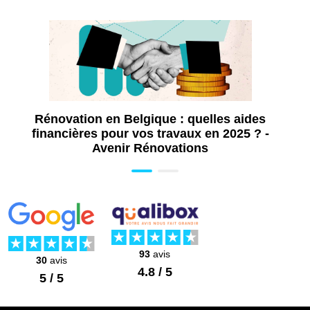
la pose. L’installation elle-même dure généralement
une demi-journée à une journée
, selon la
configuration.
Rénovation en Belgique : quelles aides
financières pour vos travaux en 2025 ? -
Avenir Rénovations
93
avis
30
avis
4.8 / 5
5 / 5