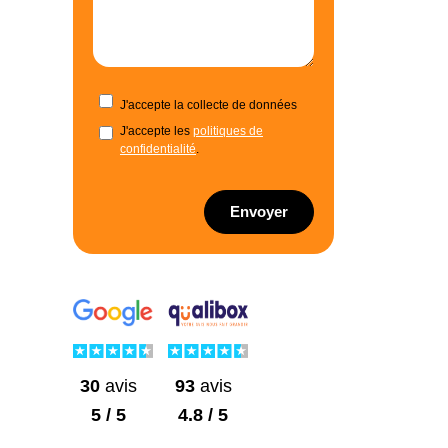
J'accepte la collecte de données
J'accepte les
politiques de
confidentialité
.
Envoyer
30
avis
93
avis
5 / 5
4.8 / 5