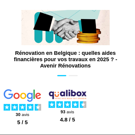
Remplacement du filtre
1 à 2 fois par an selon
les conditions d’usage
Vérification du ventilateur et des connexions
électriques
Nettoyage de la
bouche de soufflage
Un entretien régulier garantit un
fonctionnement
silencieux, sain et durable
.
Rénovation en Belgique : quelles aides
financières pour vos travaux en 2025 ? -
Avenir Rénovations
93
avis
30
avis
4.8 / 5
5 / 5