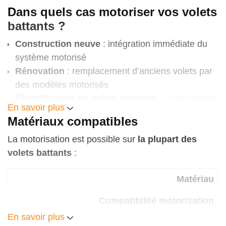
Dans quels cas motoriser vos volets
Motorisation bras articulé
battants ?
500 € à 900 € par ouverture
Construction neuve
: intégration immédiate du
système motorisé
Rénovation
: remplacement d’anciens volets par
des modèles motorisés
Motorisation invisible intégrée
Électrification de volets existants
: si vos volets
En savoir plus
700 € à 1 200 € selon configuration
sont en bon état, nous pouvons
ajouter une
Matériaux compatibles
motorisation sans remplacer les vantaux
La motorisation est possible sur
la plupart des
Motorisation solaire
volets battants
:
650 € à 1 100 €
Matériau
Compatibilité motorisation
Motorisation d’un volet existant
En savoir plus