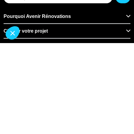
Pourquoi Avenir Rénovations
Chiffrer votre projet
Nos conseils
À propos d'Avenir Rénovations
Informations complémentaires
Nos professionnels
🇧🇪
Belgique