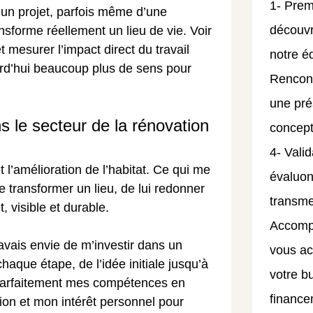
1- Prem
d’un projet, parfois même d’une
découv
ansforme réellement un lieu de vie. Voir
et mesurer l’impact direct du travail
notre é
urd’hui beaucoup plus de sens pour
Rencont
une pré
s le secteur de la rénovation
concept
4- Valid
et l’amélioration de l’habitat. Ce qui me
évaluon
 de transformer un lieu, de lui redonner
transme
t, visible et durable.
Accompa
avais envie de m’investir dans un
vous ac
chaque étape, de l’idée initiale jusqu’à
votre b
it parfaitement mes compétences en
finance
tion et mon intérêt personnel pour