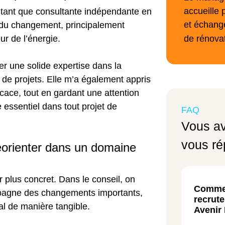
accueille 
n tant que consultante indépendante en
et échange
du changement, principalement
de rénova
eur de l’énergie.
r une solide expertise dans la
ge de projets. Elle m’a également appris
cace, tout en gardant une attention
e essentiel dans tout projet de
FAQ
Vous av
vous ré
réorienter dans un domaine
 plus concret. Dans le conseil, on
Commen
pagne des changements importants,
recrut
nal de manière tangible.
Avenir