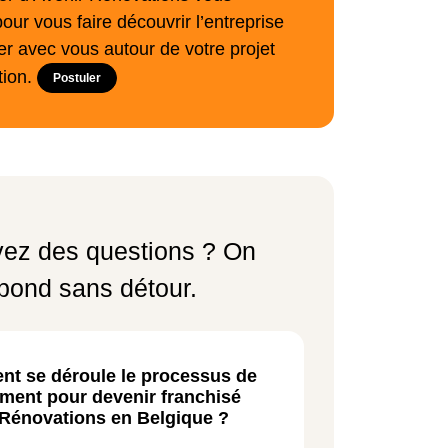
pour vous faire découvrir l’entreprise
r avec vous autour de votre projet
tion.
Postuler
ez des questions ? On
pond sans détour.
t se déroule le processus de
ement pour devenir franchisé
 Rénovations en Belgique ?