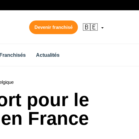
🇧🇪
Devenir franchisé
Franchisés
Actualités
elgique
rt pour le
 en France