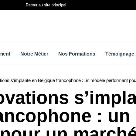
Retour au site principal
ment
Notre Métier
Nos Formations
Témoignage 
ions s’implante en Belgique francophone : un modèle performant po
vations s’impla
rancophone : un
pour un marché