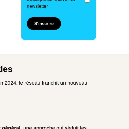
newsletter
S'inscrire
des
n 2024, le réseau franchit un nouveau
t général
, une approche qui séduit les